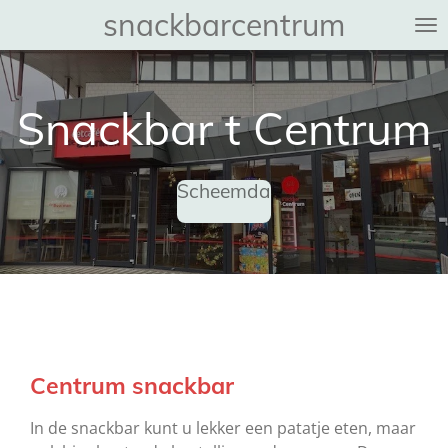
snackbarcentrum
Ga
direct
naar
de
Snackbar t Centrum
hoofdinhoud
Scheemda
Centrum snackbar
In de snackbar kunt u lekker een patatje eten, maar