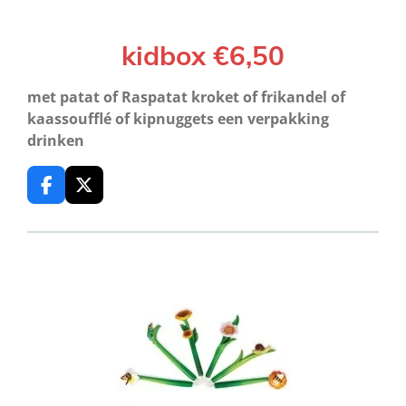
kidbox €6,50
met patat of Raspatat kroket of frikandel of
kaassoufflé of kipnuggets een verpakking
drinken
F
X
a
c
e
b
o
o
k