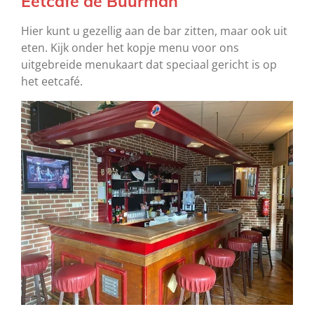
Eetcafe de Buurman
Hier kunt u gezellig aan de bar zitten, maar ook uit
eten. Kijk onder het kopje menu voor ons
uitgebreide menukaart dat speciaal gericht is op
het eetcafé.