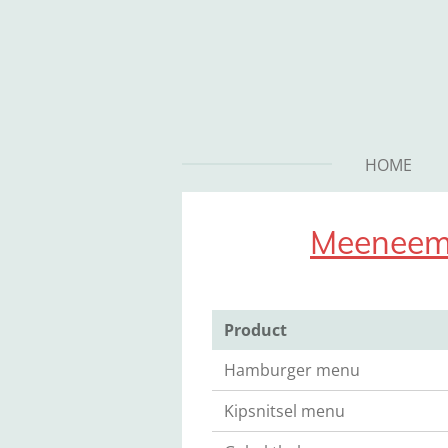
Ga
direct
naar
de
hoofdinhoud
HOME
Meenee
Product
Hamburger menu
Kipsnitsel menu