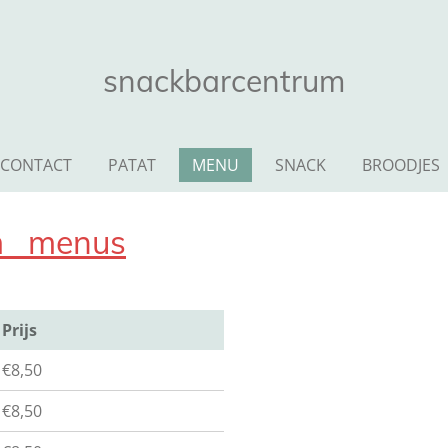
snackbarcentrum
CONTACT
PATAT
MENU
SNACK
BROODJES
m menus
Prijs
€8,50
€8,50